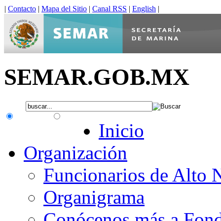
|
Contacto
|
Mapa del Sitio
|
Canal RSS
|
English
|
SEMAR.GOB.MX
.gob.mx
Interno
Inicio
Organización
Funcionarios de Alto 
Organigrama
Conócenos más a Fon