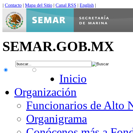
|
Contacto
|
Mapa del Sitio
|
Canal RSS
|
English
|
SEMAR.GOB.MX
.gob.mx
Interno
Inicio
Organización
Funcionarios de Alto 
Organigrama
Conócenos más a Fon