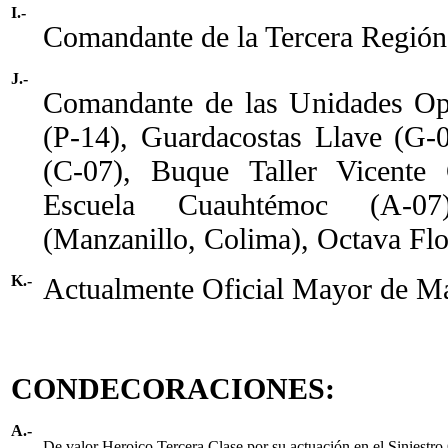
I.-
Comandante de la Tercera Región
J.-
Comandante de las Unidades Ope
(P-14), Guardacostas Llave (G-
(C-07), Buque Taller Vicente
Escuela Cuauhtémoc (A-07)
(Manzanillo, Colima), Octava Flot
K.-
Actualmente Oficial Mayor de Ma
CONDECORACIONES:
A.-
De valor Heroico Tercera Clase por su actuación en el Siniestr