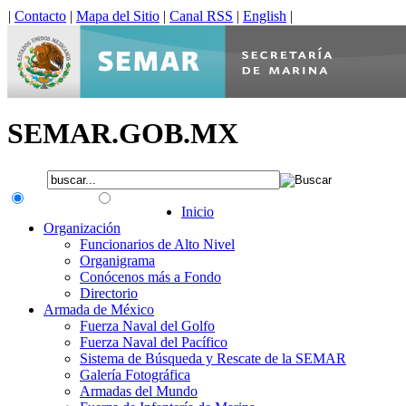
|
Contacto
|
Mapa del Sitio
|
Canal RSS
|
English
|
SEMAR.GOB.MX
.gob.mx
Interno
Inicio
Organización
Funcionarios de Alto Nivel
Organigrama
Conócenos más a Fondo
Directorio
Armada de México
Fuerza Naval del Golfo
Fuerza Naval del Pacífico
Sistema de Búsqueda y Rescate de la SEMAR
Galería Fotográfica
Armadas del Mundo