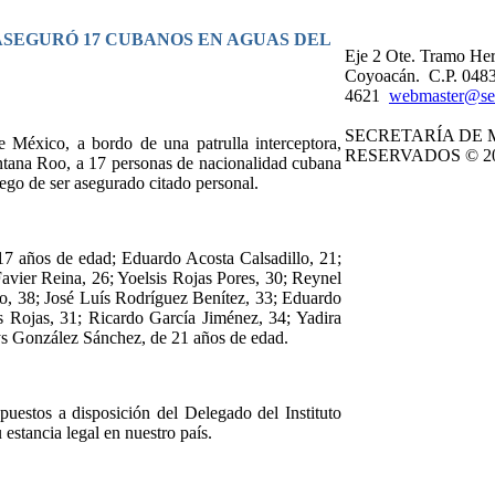
ASEGURÓ 17 CUBANOS EN AGUAS DEL
Eje 2 Ote. Tramo Her
Coyoacán. C.P. 0483
4621
webmaster@se
SECRETARÍA DE 
 México, a bordo de una patrulla interceptora,
RESERVADOS © 20
uintana Roo, a 17 personas de nacionalidad cubana
ego de ser asegurado citado personal.
17 años de edad; Eduardo Acosta Calsadillo, 21;
avier Reina, 26; Yoelsis Rojas Pores, 30; Reynel
o, 38; José Luís Rodríguez Benítez, 33; Eduardo
 Rojas, 31; Ricardo García Jiménez, 34; Yadira
dys González Sánchez, de 21 años de edad.
puestos a disposición del Delegado del Instituto
stancia legal en nuestro país.