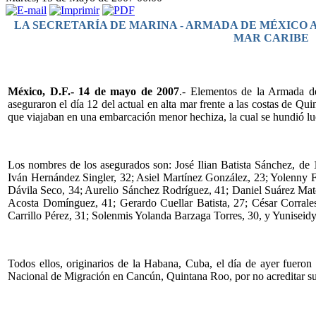
LA SECRETARÍA DE MARINA - ARMADA DE MÉXICO 
MAR CARIBE
México, D.F.- 14 de mayo de 2007
.- Elementos de la Armada de
aseguraron el día 12 del actual en alta mar frente a las costas de Q
que viajaban en una embarcación menor hechiza, la cual se hundió lu
Los nombres de los asegurados son: José Ilian Batista Sánchez, de 
Iván Hernández Singler, 32; Asiel Martínez González, 23; Yolenny F
Dávila Seco, 34; Aurelio Sánchez Rodríguez, 41; Daniel Suárez Mat
Acosta Domínguez, 41; Gerardo Cuellar Batista, 27; César Corrales
Carrillo Pérez, 31; Solenmis Yolanda Barzaga Torres, 30, y Yunisei
Todos ellos, originarios de la Habana, Cuba, el día de ayer fueron 
Nacional de Migración en Cancún, Quintana Roo, por no acreditar su e