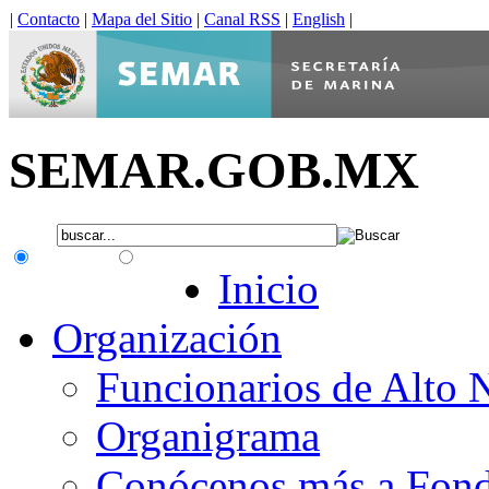
|
Contacto
|
Mapa del Sitio
|
Canal RSS
|
English
|
SEMAR.GOB.MX
.gob.mx
Interno
Inicio
Organización
Funcionarios de Alto 
Organigrama
Conócenos más a Fon