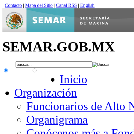
|
Contacto
|
Mapa del Sitio
|
Canal RSS
|
English
|
SEMAR.GOB.MX
.gob.mx
Interno
Inicio
Organización
Funcionarios de Alto 
Organigrama
Conócenos más a Fon