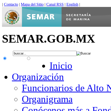
|
Contacto
|
Mapa del Sitio
|
Canal RSS
|
English
|
SEMAR.GOB.MX
.gob.mx
Interno
Inicio
Organización
Funcionarios de Alto 
Organigrama
Conócenos más a Fon