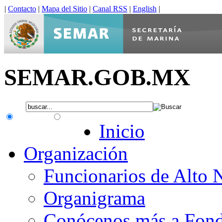
|
Contacto
|
Mapa del Sitio
|
Canal RSS
|
English
|
SEMAR.GOB.MX
.gob.mx
Interno
Inicio
Organización
Funcionarios de Alto 
Organigrama
Conócenos más a Fon