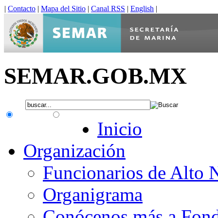
|
Contacto
|
Mapa del Sitio
|
Canal RSS
|
English
|
SEMAR.GOB.MX
.gob.mx
Interno
Inicio
Organización
Funcionarios de Alto 
Organigrama
Conócenos más a Fon