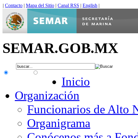
|
Contacto
|
Mapa del Sitio
|
Canal RSS
|
English
|
SEMAR.GOB.MX
.gob.mx
Interno
Inicio
Organización
Funcionarios de Alto 
Organigrama
Conócenos más a Fon