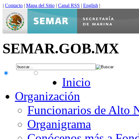
|
Contacto
|
Mapa del Sitio
|
Canal RSS
|
English
|
SEMAR.GOB.MX
.gob.mx
Interno
Inicio
Organización
Funcionarios de Alto 
Organigrama
Conócenos más a Fon