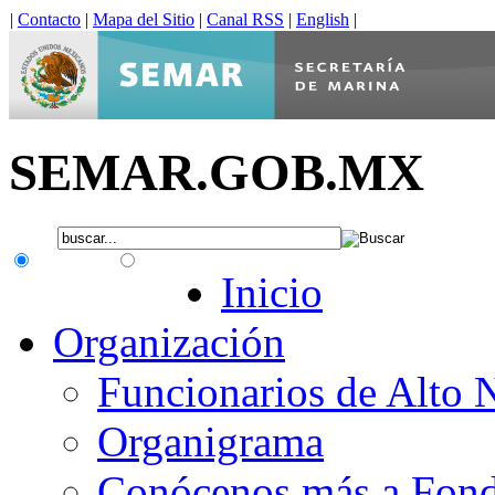
|
Contacto
|
Mapa del Sitio
|
Canal RSS
|
English
|
SEMAR.GOB.MX
.gob.mx
Interno
Inicio
Organización
Funcionarios de Alto 
Organigrama
Conócenos más a Fon