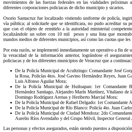
movimientos de las fuerzas federales en las vialidades próximas a
diferentes corporaciones policiacas de dicho municipio y sicarios.
Osorio Santacruz fue localizado vistiendo uniforme de policía, ingi
vía pública; al solicitarle que se identificara, no pudo acreditar su 
que con el objeto de remitirlo a la autoridad ministerial competente
localizándole un sobre con 10 mil pesos y una lista que mostrab
mandos medios de diferentes municipios, así como las cuotas que les
Por esta razón, se implementó inmediatamente un operativo a fin de ub
la veracidad de la información anterior, lográndose el aseguramie
policiacas y de los diferentes municipios de Veracruz que a continuac
De la Policía Municipal de Acultzingo: Comandante José Gor
la Rosa, Policías 4tos. José Gavino Hernández Reyes, Juan G
Luis Alfonso Aguilar Mora;
De la Policía Municipal de Huiloapan: 1er Comandante Be
Hernández Santiago, Alejandro Marín Martínez, Vitaliano de 
Domingo Rodríguez Arenas y Heriberto Marcial Mora;
De la Policía Municipal de Rafael Delgado: 1er Comandante 
De la Policía Municipal de Río Blanco: Policía 4to. Juan Carlos
De la Policía Municipal de Ciudad Mendoza: 2do Comandante
Aurelio Ríos Avendaño y del Grupo Móvil, Inspector General
Las personas y efectos asegurados, están siendo puestos a disposición