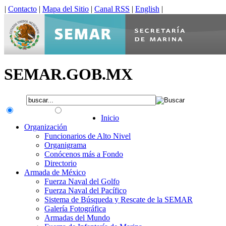
|
Contacto
|
Mapa del Sitio
|
Canal RSS
|
English
|
SEMAR.GOB.MX
.gob.mx
Interno
Inicio
Organización
Funcionarios de Alto Nivel
Organigrama
Conócenos más a Fondo
Directorio
Armada de México
Fuerza Naval del Golfo
Fuerza Naval del Pacífico
Sistema de Búsqueda y Rescate de la SEMAR
Galería Fotográfica
Armadas del Mundo