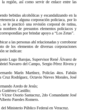
 la región, así como servir de enlace entre las
riendo bebidas alcohólicas y escandalizando en la
pertenencia a alguna corporación policiaca, por lo
, se le practicó una revisión corporal de rutina,
a nombres de presuntos elementos policiacos y
 correspondían por brindar apoyo a “Los Zetas”.
icar a las personas ahí relacionadas y corroborar
nto de los elementos de diversas corporaciones
ión se indican:
gonio Lugo Barojas, Supervisor René Álvarez de
abriel Navarro del Campo, Sergio Pérez Rivera y
rnardo Marín Martínez, Policías 4tos. Fabián
la Cruz Rodríguez, Octavio Nieves Morales, José
Armando Aredo de Jesús;
 Gutiérrez Castillo;
 Víctor Osorio Santacruz, 2do Comandante José
 Alberto Paredes Romero.
 del Ministerio Público Federal en Veracruz.