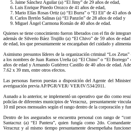
Jaime Sánchez Aguilar (a) “El Jimy” de 29 años de edad,
Luis Enrique Pinedo Orozco de 41 años de edad,
Mario Elías Rosas Ortiz (a) “El Burra” o “El Eli” de 43 años d
Carlos Bretón Salinas (a) “El Panzón” de 28 años de edad y
Miguel Ángel Carmona Román de 40 años de edad.
Quienes se tiene conocimiento fueron liberados con el fin de integra
además de Silverio Báez Trujillo (a) “El Chivo” de 59 años de eda
de edad, los que presuntamente se encargaban del cuidado y alimenta
Asimismo presuntos líderes de la organización criminal “Los Zetas”
a los nombres de Juan Ramos Ureña (a) “El Chino” o “El Borrego” 
años de edad y Armando Gutiérrez Castillo de 40 años de edad. Ade
7.62 x 39 mm, entre otros efectos.
Las personas fueron puestas a disposición del Agente del Minister
averiguación previa AP/PGR/VER/ VER/IV/534/2011.
Aunado a lo anterior, se implementó un operativo que dio como resul
policías de diferentes municipios de Veracruz, presuntamente vincul
10 mil pesos mensuales según el rango dentro de la corporación y func
Dentro de los asegurados se encuentra personal con rango de “coma
Santacruz (a) “El Pantera”, quien fungía como 2do. Comandant
Veracruz y al mismo tiempo presuntamente desempeñaba funciones de