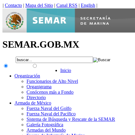
|
Contacto
|
Mapa del Sitio
|
Canal RSS
|
English
|
SEMAR.GOB.MX
.gob.mx
Interno
Inicio
Organización
Funcionarios de Alto Nivel
Organigrama
Conócenos más a Fondo
Directorio
Armada de México
Fuerza Naval del Golfo
Fuerza Naval del Pacífico
Sistema de Búsqueda y Rescate de la SEMAR
Galería Fotográfica
Armadas del Mundo