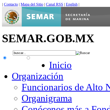
|
Contacto
|
Mapa del Sitio
|
Canal RSS
|
English
|
SEMAR.GOB.MX
.gob.mx
Interno
Inicio
Organización
Funcionarios de Alto 
Organigrama
Conócenos más a Fon