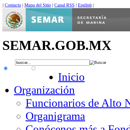
|
Contacto
|
Mapa del Sitio
|
Canal RSS
|
English
|
SEMAR.GOB.MX
.gob.mx
Interno
Inicio
Organización
Funcionarios de Alto 
Organigrama
Conócenos más a Fon