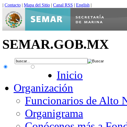
|
Contacto
|
Mapa del Sitio
|
Canal RSS
|
English
|
SEMAR.GOB.MX
.gob.mx
Interno
Inicio
Organización
Funcionarios de Alto 
Organigrama
Conócenos más a Fon