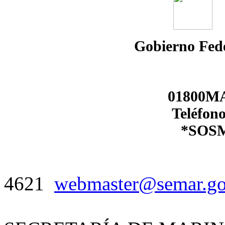
Gobierno Fede
01800MA
Teléfono
*SOSM
4621
webmaster@semar.g