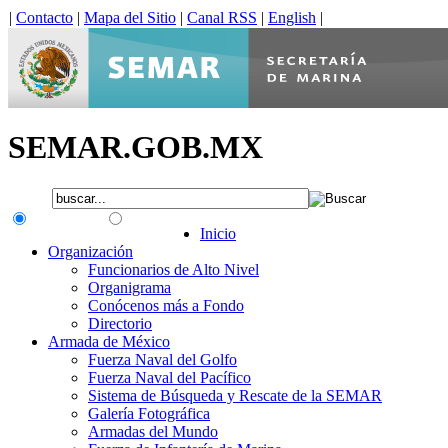
|
Contacto
|
Mapa del Sitio
|
Canal RSS
|
English
|
SEMAR.GOB.MX
.gob.mx
Interno
Inicio
Organización
Funcionarios de Alto Nivel
Organigrama
Conócenos más a Fondo
Directorio
Armada de México
Fuerza Naval del Golfo
Fuerza Naval del Pacífico
Sistema de Búsqueda y Rescate de la SEMAR
Galería Fotográfica
Armadas del Mundo