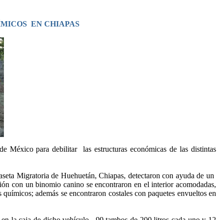
ÍMICOS EN CHIAPAS
 México para debilitar las estructuras económicas de las distintas
caseta Migratoria de Huehuetán, Chiapas, detectaron con ayuda de un
sión con un binomio canino se encontraron en el interior acomodadas,
res químicos; además se encontraron costales con paquetes envueltos en
en la caja de dicho vehículo, 99 tambos de 200 litros cada uno y 12