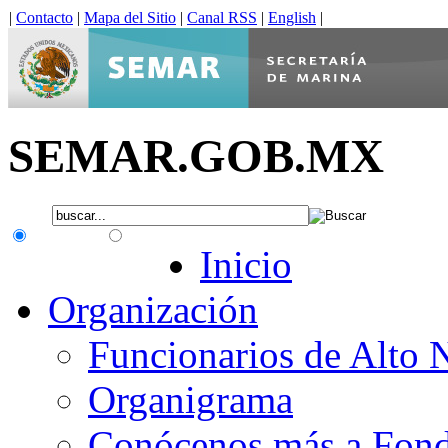
|
Contacto
|
Mapa del Sitio
|
Canal RSS
|
English
|
SEMAR.GOB.MX
.gob.mx
Interno
Inicio
Organización
Funcionarios de Alto 
Organigrama
Conócenos más a Fon