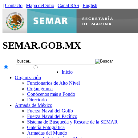
|
Contacto
|
Mapa del Sitio
|
Canal RSS
|
English
|
SEMAR.GOB.MX
.gob.mx
Interno
Inicio
Organización
Funcionarios de Alto Nivel
Organigrama
Conócenos más a Fondo
Directorio
Armada de México
Fuerza Naval del Golfo
Fuerza Naval del Pacífico
Sistema de Búsqueda y Rescate de la SEMAR
Galería Fotográfica
Armadas del Mundo