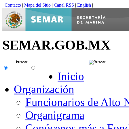
|
Contacto
|
Mapa del Sitio
|
Canal RSS
|
English
|
SEMAR.GOB.MX
.gob.mx
Interno
Inicio
Organización
Funcionarios de Alto 
Organigrama
Conócenos más a Fon