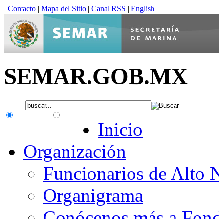
|
Contacto
|
Mapa del Sitio
|
Canal RSS
|
English
|
SEMAR.GOB.MX
.gob.mx
Interno
Inicio
Organización
Funcionarios de Alto 
Organigrama
Conócenos más a Fon