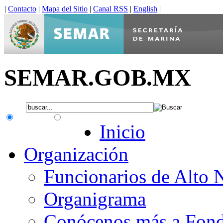
|
Contacto
|
Mapa del Sitio
|
Canal RSS
|
English
|
SEMAR.GOB.MX
.gob.mx
Interno
Inicio
Organización
Funcionarios de Alto 
Organigrama
Conócenos más a Fon