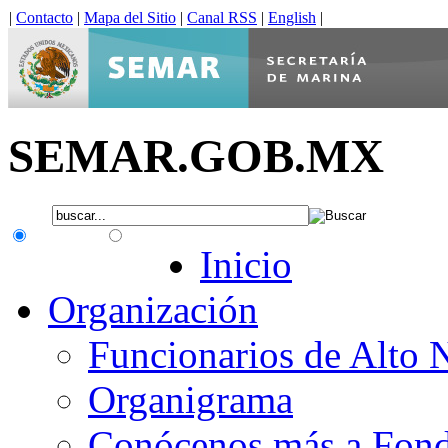
|
Contacto
|
Mapa del Sitio
|
Canal RSS
|
English
|
SEMAR.GOB.MX
.gob.mx
Interno
Inicio
Organización
Funcionarios de Alto 
Organigrama
Conócenos más a Fon