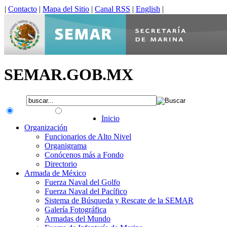
|
Contacto
|
Mapa del Sitio
|
Canal RSS
|
English
|
SEMAR.GOB.MX
.gob.mx
Interno
Inicio
Organización
Funcionarios de Alto Nivel
Organigrama
Conócenos más a Fondo
Directorio
Armada de México
Fuerza Naval del Golfo
Fuerza Naval del Pacífico
Sistema de Búsqueda y Rescate de la SEMAR
Galería Fotográfica
Armadas del Mundo