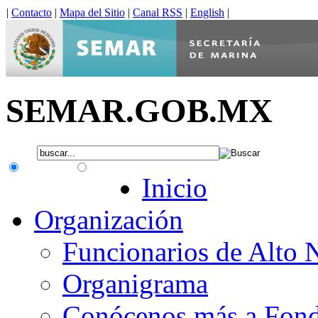
|
Contacto
|
Mapa del Sitio
|
Canal RSS
|
English
|
SEMAR.GOB.MX
.gob.mx
Interno
Inicio
Organización
Funcionarios de Alto 
Organigrama
Conócenos más a Fon