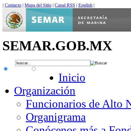
|
Contacto
|
Mapa del Sitio
|
Canal RSS
|
English
|
SEMAR.GOB.MX
.gob.mx
Interno
Inicio
Organización
Funcionarios de Alto 
Organigrama
Conócenos más a Fon