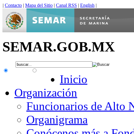
|
Contacto
|
Mapa del Sitio
|
Canal RSS
|
English
|
SEMAR.GOB.MX
.gob.mx
Interno
Inicio
Organización
Funcionarios de Alto 
Organigrama
Conócenos más a Fon