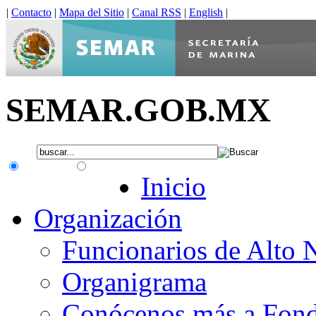
|
Contacto
|
Mapa del Sitio
|
Canal RSS
|
English
|
SEMAR.GOB.MX
.gob.mx
Interno
Inicio
Organización
Funcionarios de Alto 
Organigrama
Conócenos más a Fon