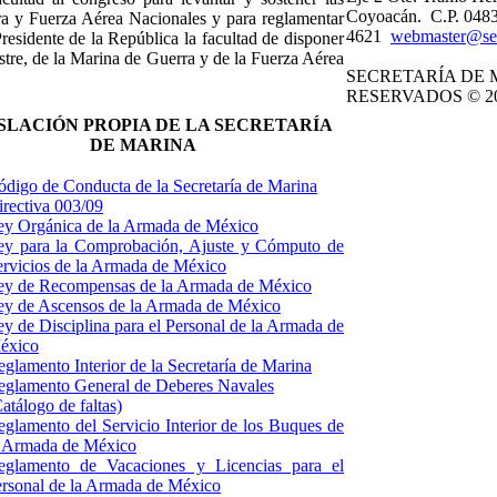
Coyoacán. C.P. 0483
rra y Fuerza Aérea Nacionales y para reglamentar
4621
webmaster@se
 Presidente de la República la facultad de disponer
estre, de la Marina de Guerra y de la Fuerza Aérea
SECRETARÍA DE 
RESERVADOS © 20
SLACIÓN PROPIA DE LA SECRETARÍA
DE MARINA
ódigo de Conducta de la Secretaría de Marina
irectiva 003/09
ey Orgánica de la Armada de México
ey para la Comprobación, Ajuste y Cómputo de
ervicios de la Armada de México
ey de Recompensas de la Armada de México
ey de Ascensos de la Armada de México
y de Disciplina para el Personal de la Armada de
éxico
glamento Interior de la Secretaría de Marina
eglamento General de Deberes Navales
atálogo de faltas)
eglamento del Servicio Interior de los Buques de
a Armada de México
eglamento de Vacaciones y Licencias para el
ersonal de la Armada de México