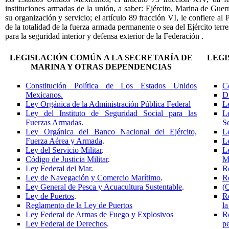
instituciones armadas de la unión, a saber: Ejército, Marina de Gue
su organización y servicio; el artículo 89 fracción VI, le confiere al
de la totalidad de la fuerza armada permanente o sea del Ejército terr
para la seguridad interior y defensa exterior de la Federación .
LEGISLACIÓN COMÚN A LA SECRETARÍA DE
LEGI
MARINA Y OTRAS DEPENDENCIAS
Constitución Política de Los Estados Unidos
C
Mexicanos
.
D
Ley Orgánica de la Administración Pública Federal
L
Ley del Instituto de Seguridad Social para las
L
Fuerzas Armadas
.
S
Ley Orgánica del Banco Nacional del Ejército,
L
Fuerza Aérea y Armada
.
L
Ley del Servicio Militar
.
Le
Código de Justicia Militar
.
M
Ley Federal del Mar
.
Re
Ley de Navegación y Comercio Marítimo
.
R
Ley General de Pesca y Acuacultura Sustentable
.
(C
Ley de Puertos
.
R
Reglamento de la Ley de Puertos
l
Ley Federal de Armas de Fuego y Explosivos
R
Ley Federal de Derechos
.
p