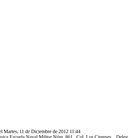
 el Martes, 11 de Diciembre de 2012 11:44
oica Escuela Naval Militar Núm. 861. Col. Los Cipreses. Deleg.