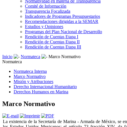
Normatividad en materia de Transparencia
Comité de Información
Transparencia Focalizada
Indicadores de Programas Presupuestarios
Recomendaciones dirigidas a la SEMAR
Estudios y Opiniones
Programas del Plan Nacional de Desarrollo
Rendición de Cuentas Etapa I
Rendición de Cuentas Etapa II
Rendición de Cuentas Etapa III
Inicio
Normateca
Marco Normativo
Normateca
Normateca Interna
Marco Normativo
Misión y Atribuciones
Derecho Internacional Humanitario
Derechos Humanos en Marina
Marco Normativo
La existencia de la Secretaría de Marina - Armada de México, se enc
los Estados Unidos Mexicanos; el artículo 73 fracción XIV, da fa