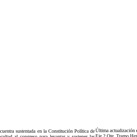
Última actualización
uentra sustentada en la Constitución Política de
Eje 2 Ote. Tramo Her
cultad al congreso para levantar y sostener las