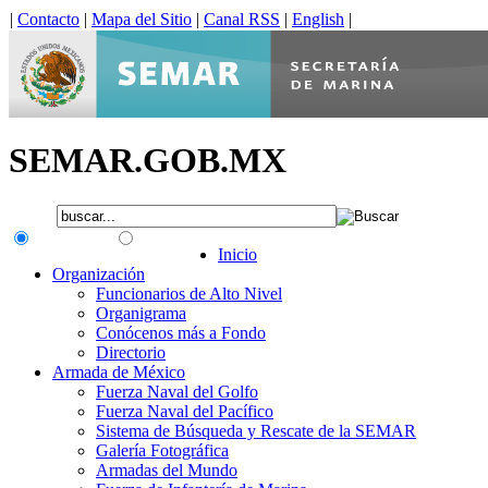
|
Contacto
|
Mapa del Sitio
|
Canal RSS
|
English
|
SEMAR.GOB.MX
.gob.mx
Interno
Inicio
Organización
Funcionarios de Alto Nivel
Organigrama
Conócenos más a Fondo
Directorio
Armada de México
Fuerza Naval del Golfo
Fuerza Naval del Pacífico
Sistema de Búsqueda y Rescate de la SEMAR
Galería Fotográfica
Armadas del Mundo