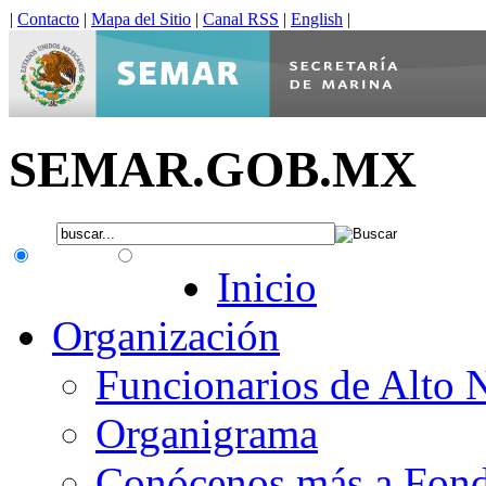
|
Contacto
|
Mapa del Sitio
|
Canal RSS
|
English
|
SEMAR.GOB.MX
.gob.mx
Interno
Inicio
Organización
Funcionarios de Alto 
Organigrama
Conócenos más a Fon