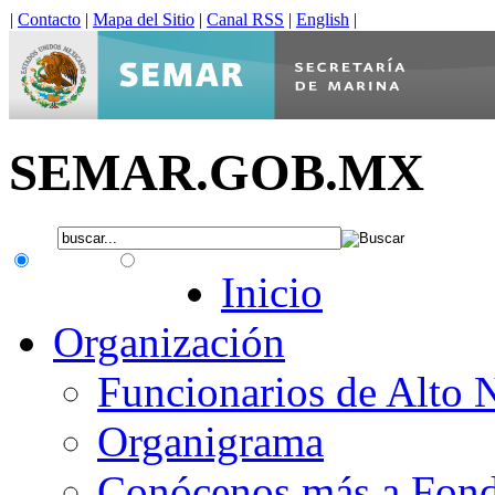
|
Contacto
|
Mapa del Sitio
|
Canal RSS
|
English
|
SEMAR.GOB.MX
.gob.mx
Interno
Inicio
Organización
Funcionarios de Alto 
Organigrama
Conócenos más a Fon