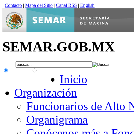
|
Contacto
|
Mapa del Sitio
|
Canal RSS
|
English
|
SEMAR.GOB.MX
.gob.mx
Interno
Inicio
Organización
Funcionarios de Alto 
Organigrama
Conócenos más a Fon