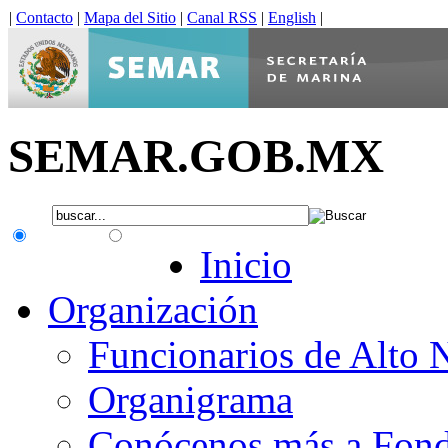
|
Contacto
|
Mapa del Sitio
|
Canal RSS
|
English
|
SEMAR.GOB.MX
.gob.mx
Interno
Inicio
Organización
Funcionarios de Alto 
Organigrama
Conócenos más a Fon